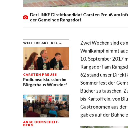
Der LINKE Direktkandidat Carsten Preuß am In
der Gemeinde Rangsdorf
Zwei Wochen sind es n
WEITERE ARTIKEL →
Wahlkampf nimmt auch
10. September 2017 m
Rangsdorf am Rangsdor
62 stand unser Direk
CARSTEN PREUSS
Podiumsdiskussion im
Sommerfest der Gemei
Bürgerhaus Wünsdorf
Bücher zu tauschen. Z
bis Kartoffeln, von Bl
Gastronomen aus der G
gab es auf der Bühne 
ANKE DOMSCHEIT-
BERG