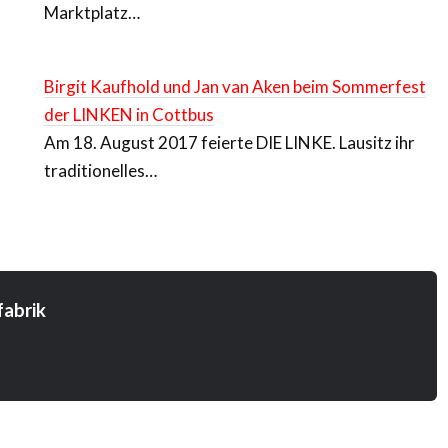
Marktplatz…
Birgit Kaufhold und Jan van Aken beim Sommerfest
der LINKEN in Cottbus
Am 18. August 2017 feierte DIE LINKE. Lausitz ihr
traditionelles…
abrik