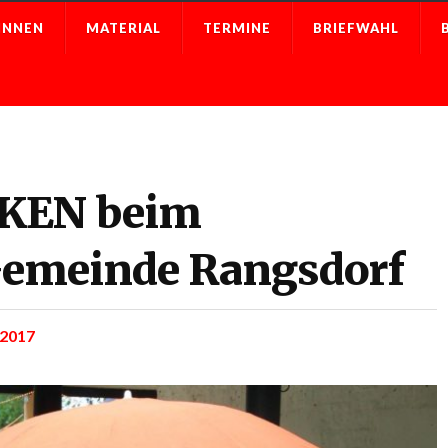
INNEN
MATERIAL
TERMINE
BRIEFWAHL
NKEN beim
Gemeinde Rangsdorf
 2017