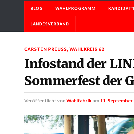
BLOG
WAHLPROGRAMM
KANDIDAT*
LANDESVERBAND
CARSTEN PREUSS
,
WAHLKREIS 62
Infostand der LI
Sommerfest der 
Veröffentlicht
von
Wahlfabrik
am
11. September