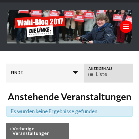
Verstaltungsansicht
ANZEIGEN ALS
FINDE
Liste
Navigation
Anstehende Veranstaltungen
Es wurden keine Ergebnisse gefunden.
«
Vorherige
Veranstaltungen