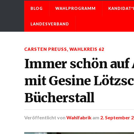
BLOG
WAHLPROGRAMM
KANDIDAT*
LANDESVERBAND
CARSTEN PREUSS
,
WAHLKREIS 62
Immer schön auf
mit Gesine Lötzs
Bücherstall
Veröffentlicht
von
Wahlfabrik
am
2. September 