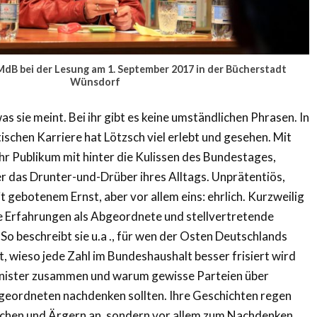
MdB bei der Lesung am 1. September 2017 in der Bücherstadt
Wünsdorf
as sie meint. Bei ihr gibt es keine umständlichen Phrasen. In
tischen Karriere hat Lötzsch viel erlebt und gesehen. Mit
hr Publikum mit hinter die Kulissen des Bundestages,
r das Drunter-und-Drüber ihres Alltags. Unprätentiös,
 gebotenem Ernst, aber vor allem eins: ehrlich. Kurzweilig
re Erfahrungen als Abgeordnete und stellvertretende
So beschreibt sie u.a ., für wen der Osten Deutschlands
, wieso jede Zahl im Bundeshaushalt besser frisiert wird
inister zusammen und warum gewisse Parteien über
bgeordneten nachdenken sollten. Ihre Geschichten regen
achen und Ärgern an, sondern vor allem zum Nachdenken