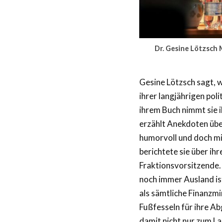
Dr. Gesine Lötzsch 
Gesine Lötzsch sagt, w
ihrer langjährigen poli
ihrem Buch nimmt sie i
erzählt Anekdoten übe
humorvoll und doch mit
berichtete sie über ih
Fraktionsvorsitzende. 
noch immer Ausland ist
als sämtliche Finanzm
Fußfesseln für ihre A
damit nicht nur zum L