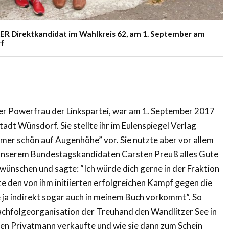
KER Direktkandidat im Wahlkreis 62, am 1. September am
rf
ner Powerfrau der Linkspartei, war am 1. September 2017
tadt Wünsdorf. Sie stellte ihr im Eulenspiegel Verlag
mer schön auf Augenhöhe” vor. Sie nutzte aber vor allem
 unserem Bundestagskandidaten Carsten Preuß alles Gute
wünschen und sagte: “Ich würde dich gerne in der Fraktion
e den von ihm initiierten erfolgreichen Kampf gegen die
e ja indirekt sogar auch in meinem Buch vorkommt”. So
Nachfolgeorganisation der Treuhand den Wandlitzer See in
en Privatmann verkaufte und wie sie dann zum Schein