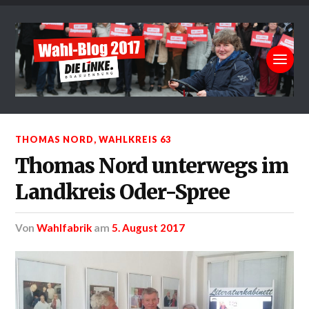
THOMAS NORD
,
WAHLKREIS 63
Thomas Nord unterwegs im
Landkreis Oder-Spree
von
Wahlfabrik
am
5. August 2017