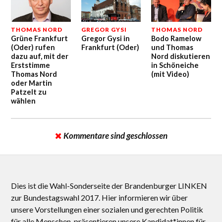
THOMAS NORD
GREGOR GYSI
THOMAS NORD
Grüne Frankfurt
Gregor Gysi in
Bodo Ramelow
(Oder) rufen
Frankfurt (Oder)
und Thomas
dazu auf, mit der
Nord diskutieren
Erststimme
in Schöneiche
Thomas Nord
(mit Video)
oder Martin
Patzelt zu
wählen
Kommentare sind geschlossen
Dies ist die Wahl-Sonderseite der Brandenburger LINKEN
zur Bundestagswahl 2017. Hier informieren wir über
unsere Vorstellungen einer sozialen und gerechten Politik
für alle Menschen, präsentieren unsere Kandidat*innen für