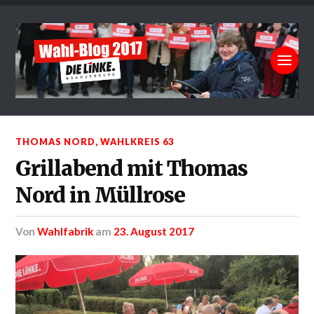
THOMAS NORD
,
WAHLKREIS 63
Grillabend mit Thomas
Nord in Müllrose
von
Wahlfabrik
am
23. August 2017