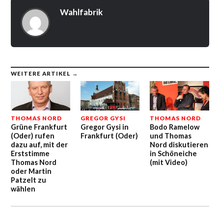
Wahlfabrik
WEITERE ARTIKEL →
THOMAS NORD
GREGOR GYSI
THOMAS NORD
Grüne Frankfurt
Gregor Gysi in
Bodo Ramelow
(Oder) rufen
Frankfurt (Oder)
und Thomas
dazu auf, mit der
Nord diskutieren
Erststimme
in Schöneiche
Thomas Nord
(mit Video)
oder Martin
Patzelt zu
wählen