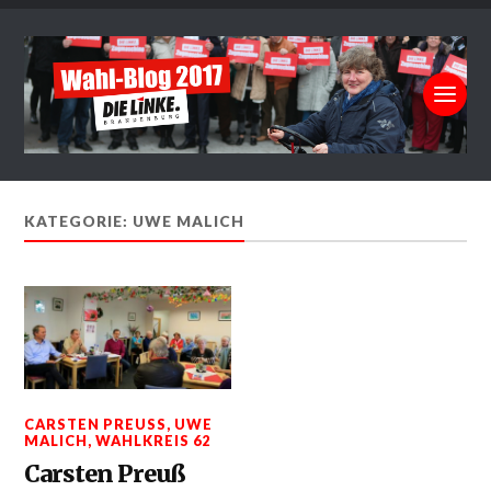
KATEGORIE: UWE MALICH
CARSTEN PREUSS
,
UWE
MALICH
,
WAHLKREIS 62
Carsten Preuß