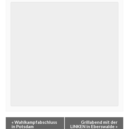
Veranstaltung
«
Wahlkampfabschluss
Grillabend mit der
Navigation
in Potsdam
LINKEN in Eberswalde
»